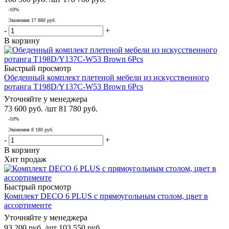
-
10
%
Экономия
17 880
руб.
-
+
В корзину
Быстрый просмотр
Обеденный комплект плетеной мебели из искусственного
ротанга T198D/Y137C-W53 Brown 6Pcs
Уточняйте у менеджера
73 600
руб.
/шт
81 780
руб.
-
10
%
Экономия
8 180
руб.
-
+
В корзину
Хит продаж
Быстрый просмотр
Комплект DECO 6 PLUS с прямоугольным столом, цвет в
ассортименте
Уточняйте у менеджера
93 200
руб.
/шт
103 550
руб.