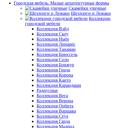
Городская мебель. Малые архитектурные формы
Скамейки уличные
Шезлонги и Лежаки
Коллекции
городской мебели
Коллекция Вэйд
Коллекция Скеу
Коллекция Ньён
Коллекция Линарес
Коллекция Танаман
Коллекция Брюссель
Коллекция Соло
Коллекция Бонжур
Коллекция Гиада
Коллекция Корона
Коллекция Канто
Коллекция Карандаши
Радиусные
Коллекция Вега
Коллекция Верона
Коллекция Орбита
Коллекция Варшава
Коллекция Сеул
Коллекция Гарда
Коллекция Мадрид