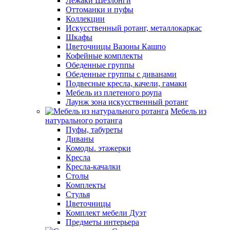
Лежаки Шезлонги
Оттоманки и пуфы
Коллекции
Искусственный ротанг, металлокаркас
Шкафы
Цветочницы Вазоны Кашпо
Кофейные комплекты
Обеденные группы
Обеденные группы с диванами
Подвесные кресла, качели, гамаки
Мебель из плетеного роупа
Лаунж зона искусственный ротанг
Мебель из
натурального ротанга
Пуфы, табуреты
Диваны
Комоды. этажерки
Кресла
Кресла-качалки
Столы
Комплекты
Стулья
Цветочницы
Комплект мебели Дуэт
Предметы интерьера