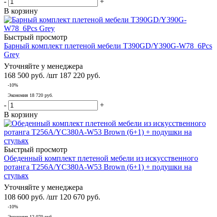
-
+
В корзину
Быстрый просмотр
Барный комплект плетеной мебели T390GD/Y390G-W78_6Pcs
Grey
Уточняйте у менеджера
168 500
руб.
/шт
187 220
руб.
-
10
%
Экономия
18 720
руб.
-
+
В корзину
Быстрый просмотр
Обеденный комплект плетеной мебели из искусственного
ротанга T256A/YC380A-W53 Brown (6+1) + подушки на
стульях
Уточняйте у менеджера
108 600
руб.
/шт
120 670
руб.
-
10
%
Экономия
12 070
руб.