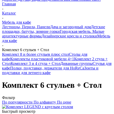
Главная
-
Каталог
-
Мебель для кафе
Лестницы, Перила, Панели
Дача и загородный дом
Детские
площадки, батуты, зимние горки
Городская мебель. Малые
архитектурные формы
Дизайнерские кресла и столики
Мебель
для кафе
-
Комплект 6 стульев + Стол
Комплект 8 и более стульев плюс стол
Столы для
кафе
Комплекты пластиковой мебели 4+1
Комплект 2 стула +
Стол
Комплект 3 и 4 стула + Стол
Диванные группы
Стулья для
кафе
Полки, подставки, держатели для HoReCa
Зонты и
подставки для летнего кафе
Комплект 6 стульев + Стол
Фильтр
По популярности
По алфавиту
По цене
Быстрый просмотр