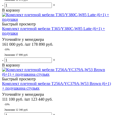
-
+
В корзину
Быстрый просмотр
Комплект плетеной мебели T365/Y380C-W85 Latte (6+1) +
подушки
Уточняйте у менеджера
161 000
руб.
/шт
178 890
руб.
-
10
%
Экономия
17 890
руб.
-
+
В корзину
Быстрый просмотр
Комплект плетеной мебели T256A/YC379A-W53 Brown (6+1)
+ подушкина стульях
Уточняйте у менеджера
111 100
руб.
/шт
123 440
руб.
-
10
%
Экономия
12 340
руб.
-
+