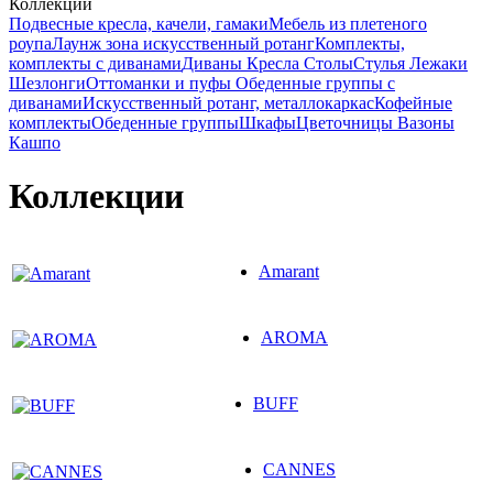
Коллекции
Подвесные кресла, качели, гамаки
Мебель из плетеного
роупа
Лаунж зона искусственный ротанг
Комплекты,
комплекты с диванами
Диваны
Кресла
Столы
Стулья
Лежаки
Шезлонги
Оттоманки и пуфы
Обеденные группы с
диванами
Искусственный ротанг, металлокаркас
Кофейные
комплекты
Обеденные группы
Шкафы
Цветочницы Вазоны
Кашпо
Коллекции
Amarant
AROMA
BUFF
CANNES