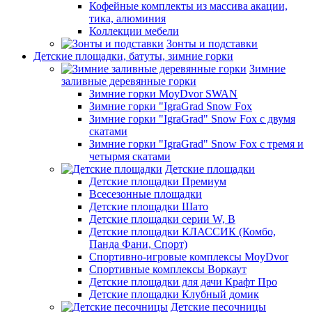
Кофейные комплекты из массива акации,
тика, алюминия
Коллекции мебели
Зонты и подставки
Детские площадки, батуты, зимние горки
Зимние
заливные деревянные горки
Зимние горки MoyDvor SWAN
Зимние горки "IgraGrad Snow Fox
Зимние горки "IgraGrad" Snow Fox с двумя
скатами
Зимние горки "IgraGrad" Snow Fox с тремя и
четырмя скатами
Детские площадки
Детские площадки Премиум
Всесезонные площадки
Детские площадки Шато
Детские площадки серии W, В
Детские площадки КЛАССИК (Комбо,
Панда Фани, Спорт)
Спортивно-игровые комплексы MoyDvor
Спортивные комплексы Воркаут
Детские площадки для дачи Крафт Про
Детские площадки Клубный домик
Детские песочницы