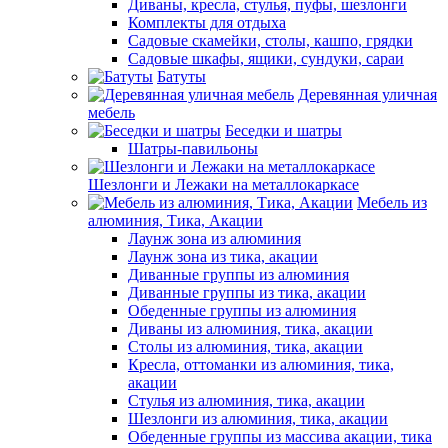
Диваны, кресла, стулья, пуфы, шезлонги
Комплекты для отдыха
Садовые скамейки, столы, кашпо, грядки
Садовые шкафы, ящики, сундуки, сараи
Батуты
Деревянная уличная
мебель
Беседки и шатры
Шатры-павильоны
Шезлонги и Лежаки на металлокаркасе
Мебель из
алюминия, Тика, Акации
Лаунж зона из алюминия
Лаунж зона из тика, акации
Диванные группы из алюминия
Диванные группы из тика, акации
Обеденные группы из алюминия
Диваны из алюминия, тика, акации
Столы из алюминия, тика, акации
Кресла, оттоманки из алюминия, тика,
акации
Стулья из алюминия, тика, акации
Шезлонги из алюминия, тика, акации
Обеденные группы из массива акации, тика