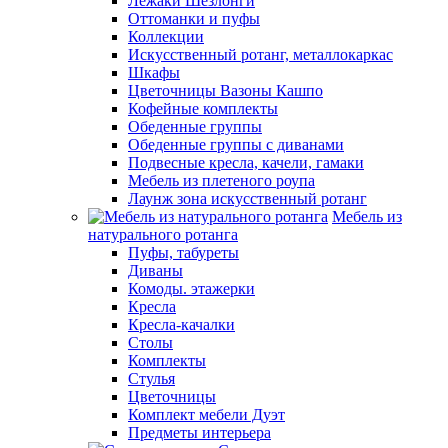
Лежаки Шезлонги
Оттоманки и пуфы
Коллекции
Искусственный ротанг, металлокаркас
Шкафы
Цветочницы Вазоны Кашпо
Кофейные комплекты
Обеденные группы
Обеденные группы с диванами
Подвесные кресла, качели, гамаки
Мебель из плетеного роупа
Лаунж зона искусственный ротанг
Мебель из
натурального ротанга
Пуфы, табуреты
Диваны
Комоды. этажерки
Кресла
Кресла-качалки
Столы
Комплекты
Стулья
Цветочницы
Комплект мебели Дуэт
Предметы интерьера