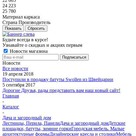
22 665
24 223
25 780
Материал каркаса
Страна Производитель
Показать
Сбросить
Будьте всегда в курсе!
Узнавайте о скидках и акциях первым
Новости магазина
Новости
Все новости
19 апреля 2018
Поступили в продажу батуты Swollen из Швейцарии
5 сентября 2017
Дорогие Друзья, рады представить вам наш новый сайт!
Главная
-
Каталог
-
Дача и загородный дом
Лестницы, Перила, Панели
Дача и загородный дом
Детские
площадки, батуты, зимние горки
Городская мебель. Малые
архитектурные формы
Дизайнерские кресла и столики
Мебель