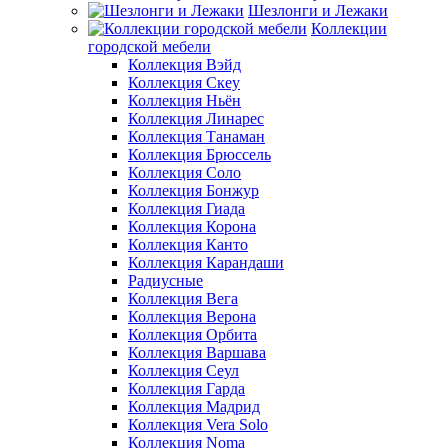
Шезлонги и Лежаки
Коллекции
городской мебели
Коллекция Вэйд
Коллекция Скеу
Коллекция Ньён
Коллекция Линарес
Коллекция Танаман
Коллекция Брюссель
Коллекция Соло
Коллекция Бонжур
Коллекция Гиада
Коллекция Корона
Коллекция Канто
Коллекция Карандаши
Радиусные
Коллекция Вега
Коллекция Верона
Коллекция Орбита
Коллекция Варшава
Коллекция Сеул
Коллекция Гарда
Коллекция Мадрид
Коллекция Vera Solo
Коллекция Noma