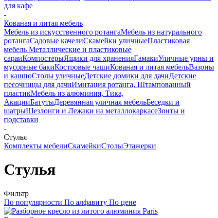
для кафе
-
Кованая и литая мебель
Мебель из искусственного ротанга
Мебель из натурального
ротанга
Садовые качели
Скамейки уличные
Пластиковая
мебель
Металлические и пластиковые
сараи
Компостеры
Ящики для хранения
Гамаки
Уличные урны и
мусорные баки
Костровые чаши
Кованая и литая мебель
Вазоны
и кашпо
Столы уличные
Детские домики для дачи
Детские
песочницы для дачи
Имитация ротанга, Штампованный
пластик
Мебель из алюминия, Тика,
Акации
Батуты
Деревянная уличная мебель
Беседки и
шатры
Шезлонги и Лежаки на металлокаркасе
Зонты и
подставки
-
Стулья
Комплекты мебели
Скамейки
Столы
Этажерки
Стулья
Фильтр
По популярности
По алфавиту
По цене