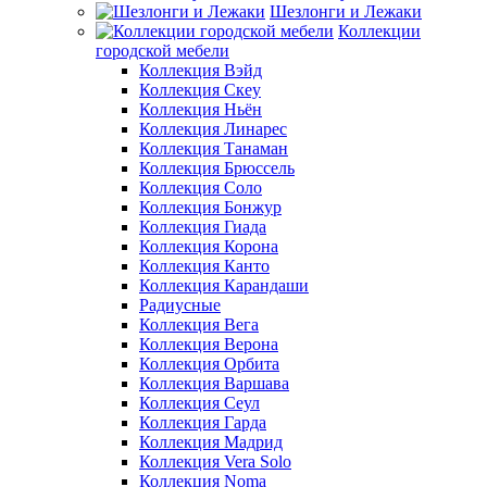
Шезлонги и Лежаки
Коллекции
городской мебели
Коллекция Вэйд
Коллекция Скеу
Коллекция Ньён
Коллекция Линарес
Коллекция Танаман
Коллекция Брюссель
Коллекция Соло
Коллекция Бонжур
Коллекция Гиада
Коллекция Корона
Коллекция Канто
Коллекция Карандаши
Радиусные
Коллекция Вега
Коллекция Верона
Коллекция Орбита
Коллекция Варшава
Коллекция Сеул
Коллекция Гарда
Коллекция Мадрид
Коллекция Vera Solo
Коллекция Noma