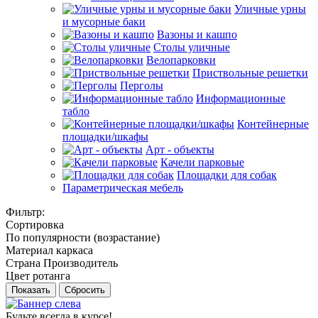
Уличные урны
и мусорные баки
Вазоны и кашпо
Столы уличные
Велопарковки
Приствольные решетки
Перголы
Информационные
табло
Контейнерные
площадки/шкафы
Арт - объекты
Качели парковые
Площадки для собак
Параметрическая мебель
Фильтр:
Сортировка
По популярности (возрастание)
Материал каркаса
Страна Производитель
Цвет ротанга
Показать
Сбросить
Будьте всегда в курсе!