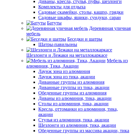
Диваны, кресла, стулья, пуфы, шезлонги
Комплекты для отдыха
Садовые скамейки, столы, кашпо, грядки
Садовые шкафы, ящики, сундуки, сараи
Батуты
Деревянная уличная
мебель
Беседки и шатры
Шатры-павильоны
Шезлонги и Лежаки на металлокаркасе
Мебель из
алюминия, Тика, Акации
Лаунж зона из алюминия
Лаунж зона из тика, акации
Диванные группы из алюминия
Диванные группы из тика, акации
Обеденные группы из алюминия
Диваны из алюминия, тика, акации
Столы из алюминия, тика, акации
Кресла, оттоманки из алюминия, тика,
акации
Стулья из алюминия, тика, акации
Шезлонги из алюминия, тика, акации
Обеденные группы из массива акации, тика