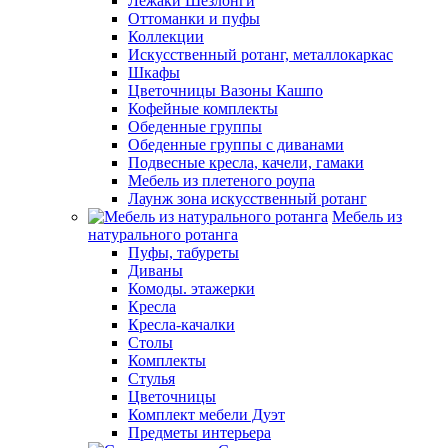
Лежаки Шезлонги
Оттоманки и пуфы
Коллекции
Искусственный ротанг, металлокаркас
Шкафы
Цветочницы Вазоны Кашпо
Кофейные комплекты
Обеденные группы
Обеденные группы с диванами
Подвесные кресла, качели, гамаки
Мебель из плетеного роупа
Лаунж зона искусственный ротанг
Мебель из
натурального ротанга
Пуфы, табуреты
Диваны
Комоды. этажерки
Кресла
Кресла-качалки
Столы
Комплекты
Стулья
Цветочницы
Комплект мебели Дуэт
Предметы интерьера