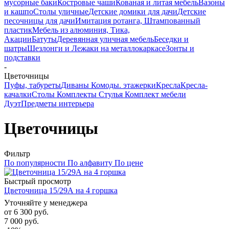
мусорные баки
Костровые чаши
Кованая и литая мебель
Вазоны
и кашпо
Столы уличные
Детские домики для дачи
Детские
песочницы для дачи
Имитация ротанга, Штампованный
пластик
Мебель из алюминия, Тика,
Акации
Батуты
Деревянная уличная мебель
Беседки и
шатры
Шезлонги и Лежаки на металлокаркасе
Зонты и
подставки
-
Цветочницы
Пуфы, табуреты
Диваны
Комоды. этажерки
Кресла
Кресла-
качалки
Столы
Комплекты
Стулья
Комплект мебели
Дуэт
Предметы интерьера
Цветочницы
Фильтр
По популярности
По алфавиту
По цене
Быстрый просмотр
Цветочница 15/29А на 4 горшка
Уточняйте у менеджера
от
6 300 руб.
7 000 руб.