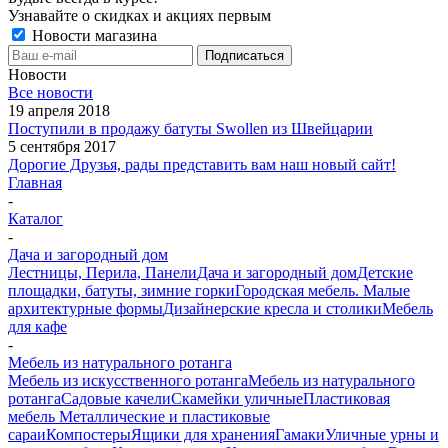
Узнавайте о скидках и акциях первым
Новости магазина
Новости
Все новости
19 апреля 2018
Поступили в продажу батуты Swollen из Швейцарии
5 сентября 2017
Дорогие Друзья, рады представить вам наш новый сайт!
Главная
-
Каталог
-
Дача и загородный дом
Лестницы, Перила, Панели
Дача и загородный дом
Детские
площадки, батуты, зимние горки
Городская мебель. Малые
архитектурные формы
Дизайнерские кресла и столики
Мебель
для кафе
-
Мебель из натурального ротанга
Мебель из искусственного ротанга
Мебель из натурального
ротанга
Садовые качели
Скамейки уличные
Пластиковая
мебель
Металлические и пластиковые
сараи
Компостеры
Ящики для хранения
Гамаки
Уличные урны и