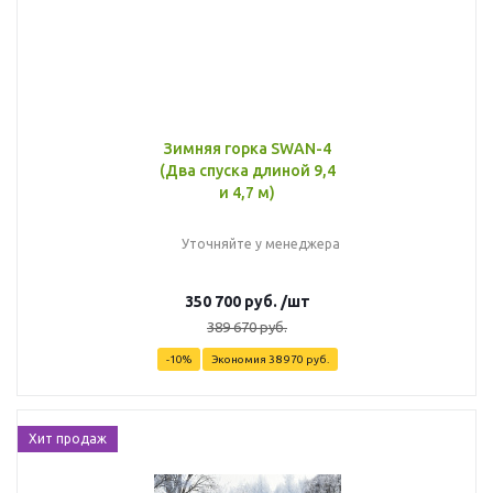
Зимняя горка SWAN-4
(Два спуска длиной 9,4
и 4,7 м)
Уточняйте у менеджера
350 700
руб.
/шт
389 670
руб.
-
10
%
Экономия
38 970
руб.
Хит продаж