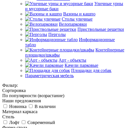
Уличные урны
и мусорные баки
Вазоны и кашпо
Столы уличные
Велопарковки
Приствольные решетки
Перголы
Информационные
табло
Контейнерные
площадки/шкафы
Арт - объекты
Качели парковые
Площадки для собак
Параметрическая мебель
Фильтр:
Сортировка
По популярности (возрастание)
Наши предложения
Новинка
В наличии
Материал каркаса
Стиль
Лофт
Современный
Форма стола