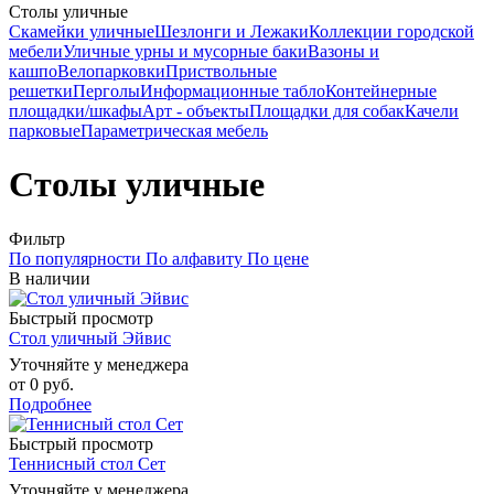
Столы уличные
Скамейки уличные
Шезлонги и Лежаки
Коллекции городской
мебели
Уличные урны и мусорные баки
Вазоны и
кашпо
Велопарковки
Приствольные
решетки
Перголы
Информационные табло
Контейнерные
площадки/шкафы
Арт - объекты
Площадки для собак
Качели
парковые
Параметрическая мебель
Столы уличные
Фильтр
По популярности
По алфавиту
По цене
В наличии
Быстрый просмотр
Стол уличный Эйвис
Уточняйте у менеджера
от
0 руб.
Подробнее
Быстрый просмотр
Теннисный стол Сет
Уточняйте у менеджера