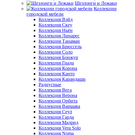
Шезлонги и Лежаки
Коллекции
городской мебели
Коллекция Вэйд
Коллекция Скеу
Коллекция Ньён
Коллекция Линарес
Коллекция Танаман
Коллекция Брюссель
Коллекция Соло
Коллекция Бонжур
Коллекция Гиада
Коллекция Корона
Коллекция Канто
Коллекция Карандаши
Радиусные
Коллекция Вега
Коллекция Верона
Коллекция Орбита
Коллекция Варшава
Коллекция Сеул
Коллекция Гарда
Коллекция Мадрид
Коллекция Vera Solo
Коллекция Noma