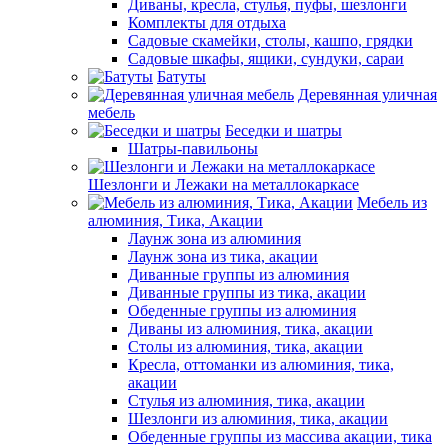
Диваны, кресла, стулья, пуфы, шезлонги
Комплекты для отдыха
Садовые скамейки, столы, кашпо, грядки
Садовые шкафы, ящики, сундуки, сараи
Батуты
Деревянная уличная
мебель
Беседки и шатры
Шатры-павильоны
Шезлонги и Лежаки на металлокаркасе
Мебель из
алюминия, Тика, Акации
Лаунж зона из алюминия
Лаунж зона из тика, акации
Диванные группы из алюминия
Диванные группы из тика, акации
Обеденные группы из алюминия
Диваны из алюминия, тика, акации
Столы из алюминия, тика, акации
Кресла, оттоманки из алюминия, тика,
акации
Стулья из алюминия, тика, акации
Шезлонги из алюминия, тика, акации
Обеденные группы из массива акации, тика