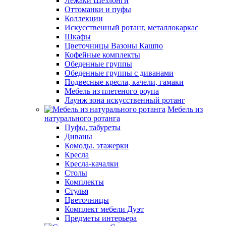
Лежаки Шезлонги
Оттоманки и пуфы
Коллекции
Искусственный ротанг, металлокаркас
Шкафы
Цветочницы Вазоны Кашпо
Кофейные комплекты
Обеденные группы
Обеденные группы с диванами
Подвесные кресла, качели, гамаки
Мебель из плетеного роупа
Лаунж зона искусственный ротанг
Мебель из
натурального ротанга
Пуфы, табуреты
Диваны
Комоды. этажерки
Кресла
Кресла-качалки
Столы
Комплекты
Стулья
Цветочницы
Комплект мебели Дуэт
Предметы интерьера