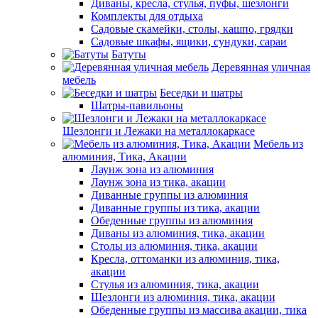
Диваны, кресла, стулья, пуфы, шезлонги
Комплекты для отдыха
Садовые скамейки, столы, кашпо, грядки
Садовые шкафы, ящики, сундуки, сараи
Батуты
Деревянная уличная
мебель
Беседки и шатры
Шатры-павильоны
Шезлонги и Лежаки на металлокаркасе
Мебель из
алюминия, Тика, Акации
Лаунж зона из алюминия
Лаунж зона из тика, акации
Диванные группы из алюминия
Диванные группы из тика, акации
Обеденные группы из алюминия
Диваны из алюминия, тика, акации
Столы из алюминия, тика, акации
Кресла, оттоманки из алюминия, тика,
акации
Стулья из алюминия, тика, акации
Шезлонги из алюминия, тика, акации
Обеденные группы из массива акации, тика