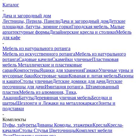
Каталог
-
Дача и загородный дом
Лестницы, Перила, Панели
Дача и загородный дом
Детские
площадки, батуты, зимние горки
Городская мебель. Малые
архитектурные формы
Дизайнерские кресла и столики
Мебель
для кафе
-
Мебель из натурального ротанга
Мебель из искусственного ротанга
Мебель из натурального
ротанга
Садовые качели
Скамейки уличные
Пластиковая
мебель
Металлические и пластиковые
сараи
Компостеры
Ящики для хранения
Гамаки
Уличные урны и
мусорные баки
Костровые чаши
Кованая и литая мебель
Вазоны
и кашпо
Столы уличные
Детские домики для дачи
Детские
песочницы для дачи
Имитация ротанга, Штампованный
пластик
Мебель из алюминия, Тика,
Акации
Батуты
Деревянная уличная мебель
Беседки и
шатры
Шезлонги и Лежаки на металлокаркасе
Зонты и
подставки
-
Комплекты
Пуфы, табуреты
Диваны
Комоды. этажерки
Кресла
Кресла-
качалки
Столы
Стулья
Цветочницы
Комплект мебели
Дуэт
Предметы интерьера