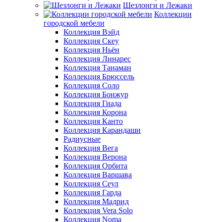
Шезлонги и Лежаки
Коллекции
городской мебели
Коллекция Вэйд
Коллекция Скеу
Коллекция Ньён
Коллекция Линарес
Коллекция Танаман
Коллекция Брюссель
Коллекция Соло
Коллекция Бонжур
Коллекция Гиада
Коллекция Корона
Коллекция Канто
Коллекция Карандаши
Радиусные
Коллекция Вега
Коллекция Верона
Коллекция Орбита
Коллекция Варшава
Коллекция Сеул
Коллекция Гарда
Коллекция Мадрид
Коллекция Vera Solo
Коллекция Noma