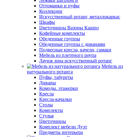
Лежаки Шезлонги
Оттоманки и пуфы
Коллекции
Искусственный ротанг, металлокаркас
Шкафы
Цветочницы Вазоны Кашпо
Кофейные комплекты
Обеденные группы
Обеденные группы с диванами
Подвесные кресла, качели, гамаки
Мебель из плетеного роупа
Лаунж зона искусственный ротанг
Мебель из
натурального ротанга
Пуфы, табуреты
Диваны
Комоды. этажерки
Кресла
Кресла-качалки
Столы
Комплекты
Стулья
Цветочницы
Комплект мебели Дуэт
Предметы интерьера