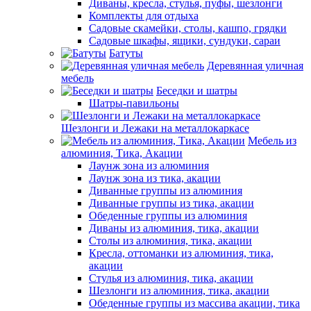
Диваны, кресла, стулья, пуфы, шезлонги
Комплекты для отдыха
Садовые скамейки, столы, кашпо, грядки
Садовые шкафы, ящики, сундуки, сараи
Батуты
Деревянная уличная
мебель
Беседки и шатры
Шатры-павильоны
Шезлонги и Лежаки на металлокаркасе
Мебель из
алюминия, Тика, Акации
Лаунж зона из алюминия
Лаунж зона из тика, акации
Диванные группы из алюминия
Диванные группы из тика, акации
Обеденные группы из алюминия
Диваны из алюминия, тика, акации
Столы из алюминия, тика, акации
Кресла, оттоманки из алюминия, тика,
акации
Стулья из алюминия, тика, акации
Шезлонги из алюминия, тика, акации
Обеденные группы из массива акации, тика