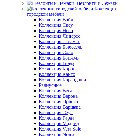
Шезлонги и Лежаки
Коллекции
городской мебели
Коллекция Вэйд
Коллекция Скеу
Коллекция Ньён
Коллекция Линарес
Коллекция Танаман
Коллекция Брюссель
Коллекция Соло
Коллекция Бонжур
Коллекция Гиада
Коллекция Корона
Коллекция Канто
Коллекция Карандаши
Радиусные
Коллекция Вега
Коллекция Верона
Коллекция Орбита
Коллекция Варшава
Коллекция Сеул
Коллекция Гарда
Коллекция Мадрид
Коллекция Vera Solo
Коллекция Noma