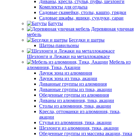
Диваны, кресла, стулья, пуфы, шезлонги
Комплекты для отдыха
Садовые скамейки, столы, кашпо, грядки
Садовые шкафы, ящики, сундуки, сараи
Батуты
Деревянная уличная
мебель
Беседки и шатры
Шатры-павильоны
Шезлонги и Лежаки на металлокаркасе
Мебель из
алюминия, Тика, Акации
Лаунж зона из алюминия
Лаунж зона из тика, акации
Диванные группы из алюминия
Диванные группы из тика, акации
Обеденные группы из алюминия
Диваны из алюминия, тика, акации
Столы из алюминия, тика, акации
Кресла, оттоманки из алюминия, тика,
акации
Стулья из алюминия, тика, акации
Шезлонги из алюминия, тика, акации
Обеденные группы из массива акации, тика