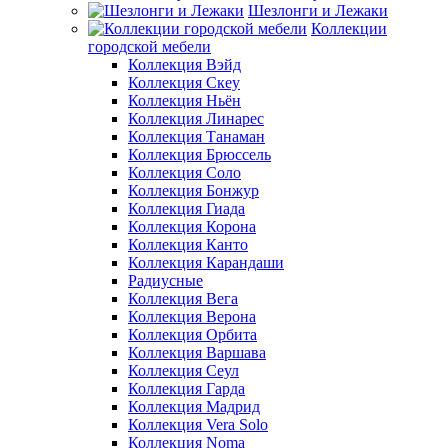
Шезлонги и Лежаки
Коллекции
городской мебели
Коллекция Вэйд
Коллекция Скеу
Коллекция Ньён
Коллекция Линарес
Коллекция Танаман
Коллекция Брюссель
Коллекция Соло
Коллекция Бонжур
Коллекция Гиада
Коллекция Корона
Коллекция Канто
Коллекция Карандаши
Радиусные
Коллекция Вега
Коллекция Верона
Коллекция Орбита
Коллекция Варшава
Коллекция Сеул
Коллекция Гарда
Коллекция Мадрид
Коллекция Vera Solo
Коллекция Noma