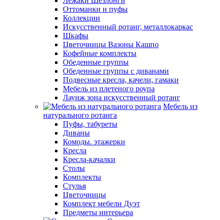
Лежаки Шезлонги
Оттоманки и пуфы
Коллекции
Искусственный ротанг, металлокаркас
Шкафы
Цветочницы Вазоны Кашпо
Кофейные комплекты
Обеденные группы
Обеденные группы с диванами
Подвесные кресла, качели, гамаки
Мебель из плетеного роупа
Лаунж зона искусственный ротанг
Мебель из
натурального ротанга
Пуфы, табуреты
Диваны
Комоды. этажерки
Кресла
Кресла-качалки
Столы
Комплекты
Стулья
Цветочницы
Комплект мебели Дуэт
Предметы интерьера