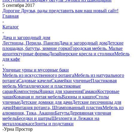
5 сентября 2017
Дорогие Друзья, рады представить вам наш новый сайт!
Главная
-
Каталог
-
Дача и загородный дом
Лестницы, Перила, Панели
Дача и загородный дом
Детские
площадки, батуты, зимние горки
Городская мебель. Малые
архитектурные формы
Дизайнерские кресла и столики
Мебель
для кафе
-
Уличные урны и мусорные баки
Мебель из искусственного ротанга
Мебель из натурального
ротанга
Садовые качели
Скамейки уличные
Пластиковая
мебель
Металлические и пластиковые
сараи
Компостеры
Ящики для хранения
Гамаки
Костровые
чаши
Кованая и литая мебель
Вазоны и кашпо
Столы
уличные
Детские домики для дачи
Детские песочницы для
дачи
Имитация ротанга, Штампованный пластик
Мебель из
алюминия, Тика, Акации
Батуты
Деревянная уличная
мебель
Беседки и шатры
Шезлонги и Лежаки на
металлокаркасе
Зонты и подставки
-
Урна Простор