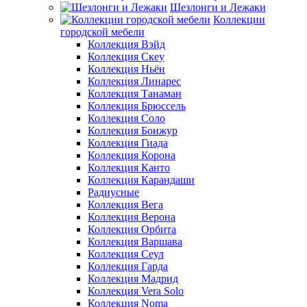
Шезлонги и Лежаки
Коллекции
городской мебели
Коллекция Вэйд
Коллекция Скеу
Коллекция Ньён
Коллекция Линарес
Коллекция Танаман
Коллекция Брюссель
Коллекция Соло
Коллекция Бонжур
Коллекция Гиада
Коллекция Корона
Коллекция Канто
Коллекция Карандаши
Радиусные
Коллекция Вега
Коллекция Верона
Коллекция Орбита
Коллекция Варшава
Коллекция Сеул
Коллекция Гарда
Коллекция Мадрид
Коллекция Vera Solo
Коллекция Noma