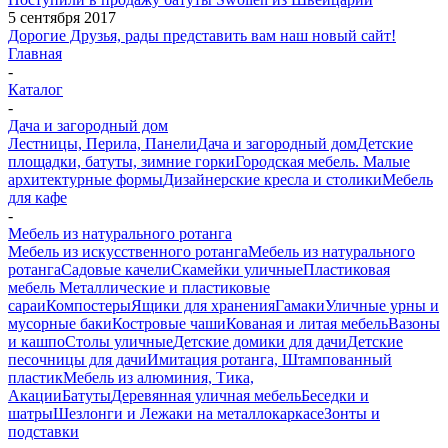
5 сентября 2017
Дорогие Друзья, рады представить вам наш новый сайт!
Главная
-
Каталог
-
Дача и загородный дом
Лестницы, Перила, Панели
Дача и загородный дом
Детские
площадки, батуты, зимние горки
Городская мебель. Малые
архитектурные формы
Дизайнерские кресла и столики
Мебель
для кафе
-
Мебель из натурального ротанга
Мебель из искусственного ротанга
Мебель из натурального
ротанга
Садовые качели
Скамейки уличные
Пластиковая
мебель
Металлические и пластиковые
сараи
Компостеры
Ящики для хранения
Гамаки
Уличные урны и
мусорные баки
Костровые чаши
Кованая и литая мебель
Вазоны
и кашпо
Столы уличные
Детские домики для дачи
Детские
песочницы для дачи
Имитация ротанга, Штампованный
пластик
Мебель из алюминия, Тика,
Акации
Батуты
Деревянная уличная мебель
Беседки и
шатры
Шезлонги и Лежаки на металлокаркасе
Зонты и
подставки