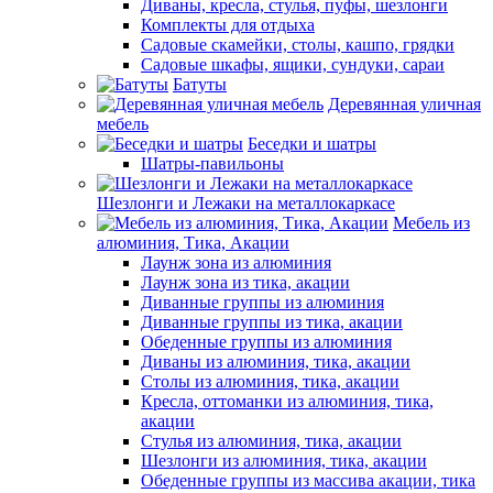
Диваны, кресла, стулья, пуфы, шезлонги
Комплекты для отдыха
Садовые скамейки, столы, кашпо, грядки
Садовые шкафы, ящики, сундуки, сараи
Батуты
Деревянная уличная
мебель
Беседки и шатры
Шатры-павильоны
Шезлонги и Лежаки на металлокаркасе
Мебель из
алюминия, Тика, Акации
Лаунж зона из алюминия
Лаунж зона из тика, акации
Диванные группы из алюминия
Диванные группы из тика, акации
Обеденные группы из алюминия
Диваны из алюминия, тика, акации
Столы из алюминия, тика, акации
Кресла, оттоманки из алюминия, тика,
акации
Стулья из алюминия, тика, акации
Шезлонги из алюминия, тика, акации
Обеденные группы из массива акации, тика