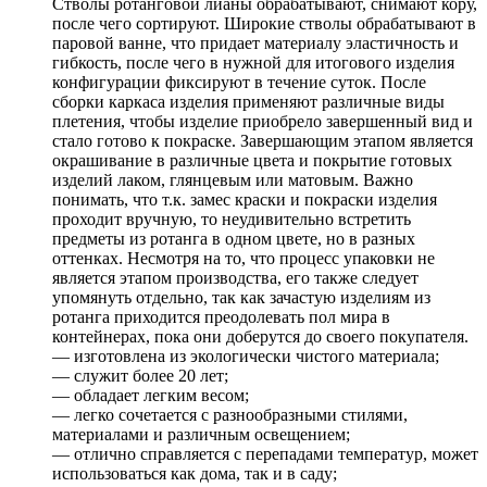
Стволы ротанговой лианы обрабатывают, снимают кору,
после чего сортируют. Широкие стволы обрабатывают в
паровой ванне, что придает материалу эластичность и
гибкость, после чего в нужной для итогового изделия
конфигурации фиксируют в течение суток. После
сборки каркаса изделия применяют различные виды
плетения, чтобы изделие приобрело завершенный вид и
стало готово к покраске. Завершающим этапом является
окрашивание в различные цвета и покрытие готовых
изделий лаком, глянцевым или матовым. Важно
понимать, что т.к. замес краски и покраски изделия
проходит вручную, то неудивительно встретить
предметы из ротанга в одном цвете, но в разных
оттенках. Несмотря на то, что процесс упаковки не
является этапом производства, его также следует
упомянуть отдельно, так как зачастую изделиям из
ротанга приходится преодолевать пол мира в
контейнерах, пока они доберутся до своего покупателя.
— изготовлена из экологически чистого материала;
— служит более 20 лет;
— обладает легким весом;
— легко сочетается с разнообразными стилями,
материалами и различным освещением;
— отлично справляется с перепадами температур, может
использоваться как дома, так и в саду;