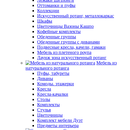
Лежаки Шезлонги
Оттоманки и пуфы
Коллекции
Искусственный ротанг, металлокаркас
Шкафы
Цветочницы Вазоны Кашпо
Кофейные комплекты
Обеденные группы
Обеденные группы с диванами
Подвесные кресла, качели, гамаки
Мебель из плетеного роупа
Лаунж зона искусственный ротанг
Мебель из
натурального ротанга
Пуфы, табуреты
Диваны
Комоды. этажерки
Кресла
Кресла-качалки
Столы
Комплекты
Стулья
Цветочницы
Комплект мебели Дуэт
Предметы интерьера