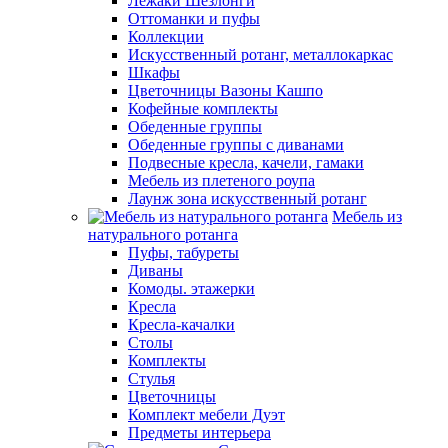
Лежаки Шезлонги
Оттоманки и пуфы
Коллекции
Искусственный ротанг, металлокаркас
Шкафы
Цветочницы Вазоны Кашпо
Кофейные комплекты
Обеденные группы
Обеденные группы с диванами
Подвесные кресла, качели, гамаки
Мебель из плетеного роупа
Лаунж зона искусственный ротанг
Мебель из
натурального ротанга
Пуфы, табуреты
Диваны
Комоды. этажерки
Кресла
Кресла-качалки
Столы
Комплекты
Стулья
Цветочницы
Комплект мебели Дуэт
Предметы интерьера