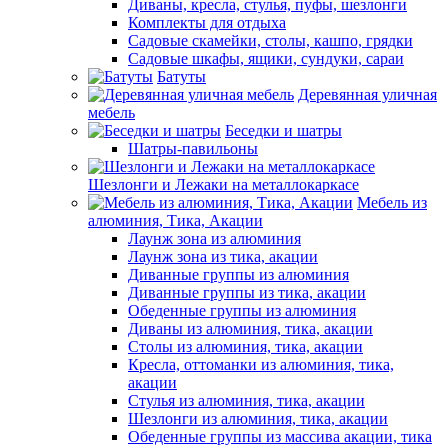
Диваны, кресла, стулья, пуфы, шезлонги
Комплекты для отдыха
Садовые скамейки, столы, кашпо, грядки
Садовые шкафы, ящики, сундуки, сараи
Батуты
Деревянная уличная
мебель
Беседки и шатры
Шатры-павильоны
Шезлонги и Лежаки на металлокаркасе
Мебель из
алюминия, Тика, Акации
Лаунж зона из алюминия
Лаунж зона из тика, акации
Диванные группы из алюминия
Диванные группы из тика, акации
Обеденные группы из алюминия
Диваны из алюминия, тика, акации
Столы из алюминия, тика, акации
Кресла, оттоманки из алюминия, тика,
акации
Стулья из алюминия, тика, акации
Шезлонги из алюминия, тика, акации
Обеденные группы из массива акации, тика