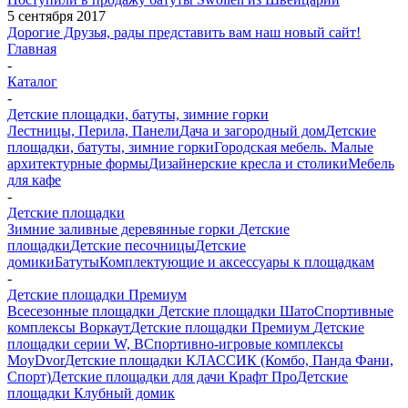
5 сентября 2017
Дорогие Друзья, рады представить вам наш новый сайт!
Главная
-
Каталог
-
Детские площадки, батуты, зимние горки
Лестницы, Перила, Панели
Дача и загородный дом
Детские
площадки, батуты, зимние горки
Городская мебель. Малые
архитектурные формы
Дизайнерские кресла и столики
Мебель
для кафе
-
Детские площадки
Зимние заливные деревянные горки
Детские
площадки
Детские песочницы
Детские
домики
Батуты
Комплектующие и аксессуары к площадкам
-
Детские площадки Премиум
Всесезонные площадки
Детские площадки Шато
Спортивные
комплексы Воркаут
Детские площадки Премиум
Детские
площадки серии W, В
Спортивно-игровые комплексы
MoyDvor
Детские площадки КЛАССИК (Комбо, Панда Фани,
Спорт)
Детские площадки для дачи Крафт Про
Детские
площадки Клубный домик