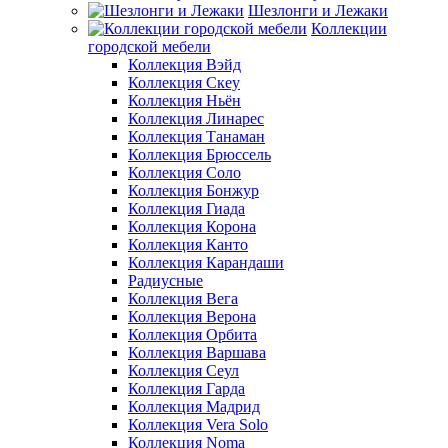
Шезлонги и Лежаки
Коллекции
городской мебели
Коллекция Вэйд
Коллекция Скеу
Коллекция Ньён
Коллекция Линарес
Коллекция Танаман
Коллекция Брюссель
Коллекция Соло
Коллекция Бонжур
Коллекция Гиада
Коллекция Корона
Коллекция Канто
Коллекция Карандаши
Радиусные
Коллекция Вега
Коллекция Верона
Коллекция Орбита
Коллекция Варшава
Коллекция Сеул
Коллекция Гарда
Коллекция Мадрид
Коллекция Vera Solo
Коллекция Noma