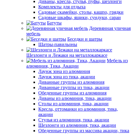
Диваны, кресла, стулья, пуфы, шезлонги
Комплекты для отдыха
Садовые скамейки, столы, кашпо, грядки
Садовые шкафы, ящики, сундуки, сараи
Батуты
Деревянная уличная
мебель
Беседки и шатры
Шатры-павильоны
Шезлонги и Лежаки на металлокаркасе
Мебель из
алюминия, Тика, Акации
Лаунж зона из алюминия
Лаунж зона из тика, акации
Диванные группы из алюминия
Диванные группы из тика, акации
Обеденные группы из алюминия
Диваны из алюминия, тика, акации
Столы из алюминия, тика, акации
Кресла, оттоманки из алюминия, тика,
акации
Стулья из алюминия, тика, акации
Шезлонги из алюминия, тика, акации
Обеденные группы из массива акации, тика