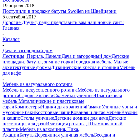
19 апреля 2018
Поступили в продажу батуты Swollen из Швейцарии
5 сентября 2017
Дорогие Друзья, рады представить вам наш новый сайт!
Главная
-
Каталог
-
Дача и загородный дом
Лестницы, Перила, Панели
Дача и загородный дом
Детские
площадки, батуты, зимние горки
Городская мебель. Малые
архитектурные формы
Дизайнерские кресла и столики
Мебель
для кафе
-
Мебель из натурального ротанга
Мебель из искусственного ротанга
Мебель из натурального
ротанга
Садовые качели
Скамейки уличные
Пластиковая
мебель
Металлические и пластиковые
сараи
Компостеры
Ящики для хранения
Гамаки
Уличные урны и
мусорные баки
Костровые чаши
Кованая и литая мебель
Вазоны
и кашпо
Столы уличные
Детские домики для дачи
Детские
песочницы для дачи
Имитация ротанга, Штампованный
пластик
Мебель из алюминия, Тика,
Акации
Батуты
Деревянная уличная мебель
Беседки и