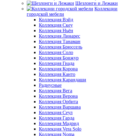
Шезлонги и Лежаки
Коллекции
городской мебели
Коллекция Вэйд
Коллекция Скеу
Коллекция Ньён
Коллекция Линарес
Коллекция Танаман
Коллекция Брюссель
Коллекция Соло
Коллекция Бонжур
Коллекция Гиада
Коллекция Корона
Коллекция Канто
Коллекция Карандаши
Радиусные
Коллекция Вега
Коллекция Верона
Коллекция Орбита
Коллекция Варшава
Коллекция Сеул
Коллекция Гарда
Коллекция Мадрид
Коллекция Vera Solo
Коллекция Noma