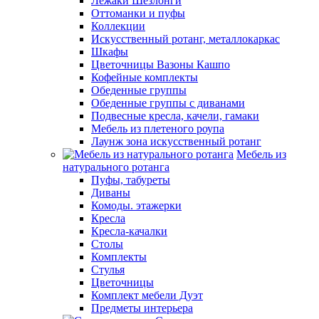
Лежаки Шезлонги
Оттоманки и пуфы
Коллекции
Искусственный ротанг, металлокаркас
Шкафы
Цветочницы Вазоны Кашпо
Кофейные комплекты
Обеденные группы
Обеденные группы с диванами
Подвесные кресла, качели, гамаки
Мебель из плетеного роупа
Лаунж зона искусственный ротанг
Мебель из
натурального ротанга
Пуфы, табуреты
Диваны
Комоды. этажерки
Кресла
Кресла-качалки
Столы
Комплекты
Стулья
Цветочницы
Комплект мебели Дуэт
Предметы интерьера