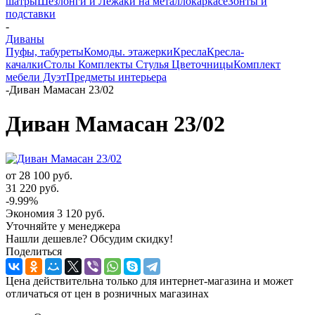
шатры
Шезлонги и Лежаки на металлокаркасе
Зонты и
подставки
-
Диваны
Пуфы, табуреты
Комоды. этажерки
Кресла
Кресла-
качалки
Столы
Комплекты
Стулья
Цветочницы
Комплект
мебели Дуэт
Предметы интерьера
-
Диван Мамасан 23/02
Диван Мамасан 23/02
от
28 100 руб.
31 220 руб.
-9.99%
Экономия
3 120 руб.
Уточняйте у менеджера
Нашли дешевле? Обсудим скидку!
Поделиться
Цена действительна только для интернет-магазина и может
отличаться от цен в розничных магазинах